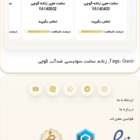
ساعت مچی زنانه گوچی
ساعت مچی زنانه گوچی
ساعت مچ
12
YA140502
YA140403
تماس بگیرید
تماس بگیرید
تما
درصد شباهت:
درصد شباهت:
درصد شباهت
Gucci
Tags:
,
زنانه
,
ساعت سوئیسی
,
ضدآب
,
گوچی
ارتباط با ما
درباره ما
قوانین مقررات