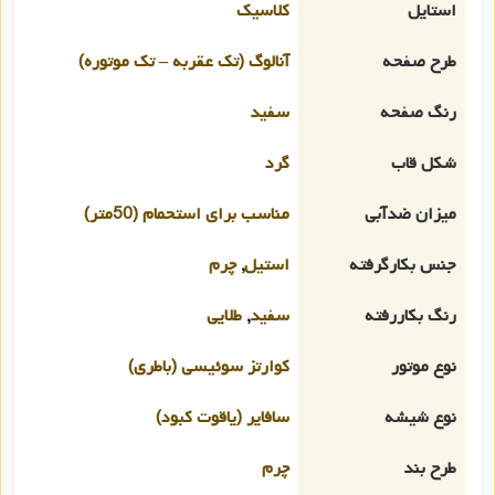
استایل
کلاسیک
طرح صفحه
آنالوگ (تک عقربه – تک موتوره)
رنگ صفحه
سفید
شکل قاب
گرد
میزان ضدآبی
مناسب برای استحمام (50متر)
جنس بکارگرفته
استیل
,
چرم
رنگ بکاررفته
سفید
,
طلایی
نوع موتور
کوارتز سوئیسی (باطری)
نوع شیشه
سافایر (یاقوت کبود)
طرح بند
چرم