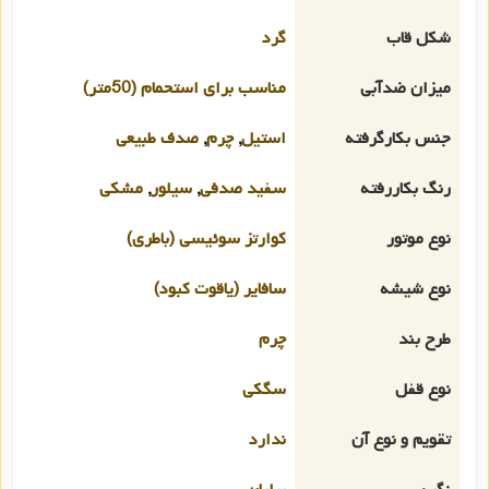
شکل قاب
گرد
میزان ضدآبی
مناسب برای استحمام (50متر)
جنس بکارگرفته
استیل
,
چرم
,
صدف طبیعی
رنگ بکاررفته
سفید صدفی
,
سیلور
,
مشکی
نوع موتور
کوارتز سوئیسی (باطری)
نوع شیشه
سافایر (یاقوت کبود)
طرح بند
چرم
نوع قفل
سگکی
تقویم و نوع آن
ندارد