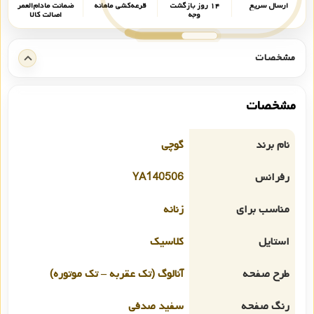
ارسال سریع
۱۴ روز بازگشت
قرعه‌کشی ماهانه
ضمانت مادام‌العمر
وجه
اصالت کالا
مشخصات
مشخصات
نام برند
گوچی
رفرانس
YA140506
مناسب برای
زنانه
استایل
کلاسیک
طرح صفحه
آنالوگ (تک عقربه – تک موتوره)
رنگ صفحه
سفید صدفی