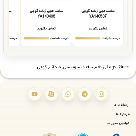
ساعت مچی زنانه گوچی
ساعت مچی زنانه گوچی
ساعت مچ
05
YA140406
YA140507
تماس بگیرید
تماس بگیرید
تما
درصد شباهت:
درصد شباهت:
درصد شباهت
Gucci
Tags:
,
زنانه
,
ساعت سوئیسی
,
ضدآب
,
گوچی
ارتباط با ما
درباره ما
قوانین مقررات