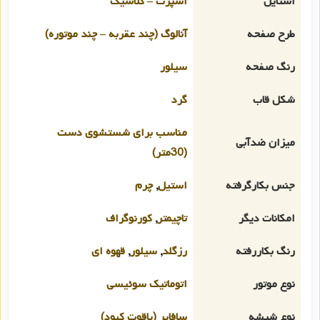
استایل
اسپرت – کلاسیک
طرح صفحه
آنالوگ (چند عقربه – چند موتوره)
رنگ صفحه
سیلور
شکل قاب
گرد
مناسب برای شستشوی دست
میزان ضدآبی
(30متر)
جنس بکارگرفته
استیل
,
چرم
امکانات دیگر
تاچیمتر
,
کورنوگراف
رنگ بکاررفته
رزگلد
,
سیلور
,
قهوه ای
نوع موتور
اتوماتیک سوئیسی
نوع شیشه
سافایر (یاقوت کبود)