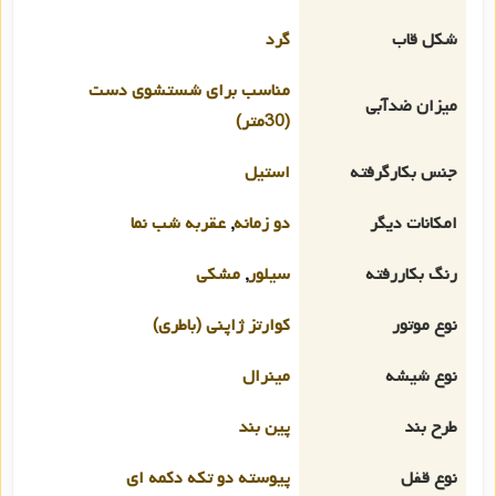
شکل قاب
گرد
مناسب برای شستشوی دست
میزان ضدآبی
(30متر)
جنس بکارگرفته
استیل
امکانات دیگر
دو زمانه
,
عقربه شب نما
رنگ بکاررفته
سیلور
,
مشکی
نوع موتور
کوارتز ژاپنی (باطری)
نوع شیشه
مینرال
طرح بند
پین بند
نوع قفل
پیوسته دو تکه دکمه ای