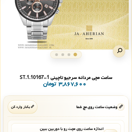
ساعت مچی مردانه سرجیو تاچینی ST.1.10167-1
۳,۸۶۷,۶۰۰
تومان
📏
وضعیت ساعت روی مچ شما
📏 یکبار وارد کن
اندازه ساعت روی مچت رو با دوربین ببین