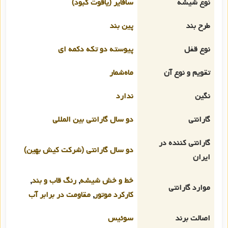
نوع شیشه
سافایر (یاقوت کبود)
طرح بند
پین بند
نوع قفل
پیوسته دو تکه دکمه ای
تقویم و نوع آن
ماه‌شمار
نگین
ندارد
گارانتی
دو سال گارانتی بین المللی
گارانتی کننده در
دو سال گارانتی (شرکت کیش بهین)
ایران
خط و خش شیشه
,
رنگ قاب و بند
,
موارد گارانتی
کارکرد موتور
,
مقاومت در برابر آب
اصالت برند
سوئیس