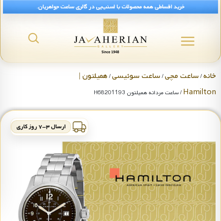
خرید اقساطی همه محصولات با اسنپ‌پی در گالری ساعت جواهریان.
خانه
ساعت مچی
ساعت سوئیسی
همیلتون |
/
/
/
Hamilton
/ ساعت مردانه همیلتون H68201193
ارسال ۳-۷ روز کاری