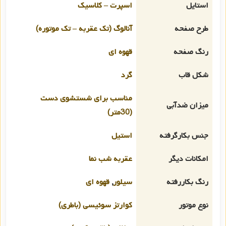
استایل
اسپرت – کلاسیک
طرح صفحه
آنالوگ (تک عقربه – تک موتوره)
رنگ صفحه
قهوه ای
شکل قاب
گرد
مناسب برای شستشوی دست
میزان ضدآبی
(30متر)
جنس بکارگرفته
استیل
امکانات دیگر
عقربه شب نما
رنگ بکاررفته
سیلور
,
قهوه ای
نوع موتور
کوارتز سوئیسی (باطری)