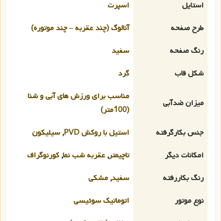
استایل
اسپرت
طرح صفحه
آنالوگ (چند عقربه – چند موتوره)
رنگ صفحه
سفید
شکل قاب
گرد
مناسب برای ورزش های آبی و شنا
میزان ضدآبی
(100متر)
جنس بکارگرفته
استیل با روکش PVD
,
سیلیکون
امکانات دیگر
تاچیمتر
,
عقربه شب نما
,
کورنوگراف
رنگ بکاررفته
سفید
,
مشکی
نوع موتور
اتوماتیک سوئیسی