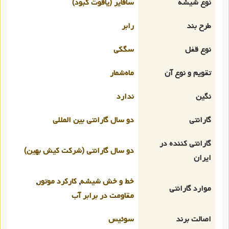
نوع شیشه
سافایر (یاقوت کبود)
طرح بند
رابر
نوع قفل
سگکی
تقویم و نوع آن
ماه‌شمار
نگین
ندارد
گارانتی
دو سال گارانتی بین المللی
گارانتی کننده در
دو سال گارانتی (شرکت کیش بهین)
ایران
خط و خش شیشه
,
کارکرد موتور
,
موارد گارانتی
مقاومت در برابر آب
اصالت برند
سوئیس