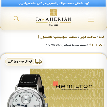
خرید اقساطی همه محصولات با اسنپ‌پی در گالری ساعت جواهریان.
خانه
ساعت مچی
ساعت سوئیسی
همیلتون |
/
/
/
Hamilton
/ ساعت مردانه همیلتون H77706553
ارسال ۳-۷ روز کاری