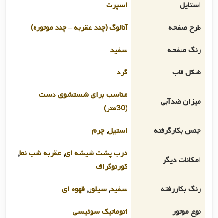
استایل
اسپرت
طرح صفحه
آنالوگ (چند عقربه – چند موتوره)
رنگ صفحه
سفید
شکل قاب
گرد
مناسب برای شستشوی دست
میزان ضدآبی
(30متر)
جنس بکارگرفته
استیل
,
چرم
درب پشت شیشه ای
,
عقربه شب نما
,
امکانات دیگر
کورنوگراف
رنگ بکاررفته
سفید
,
سیلور
,
قهوه ای
نوع موتور
اتوماتیک سوئیسی