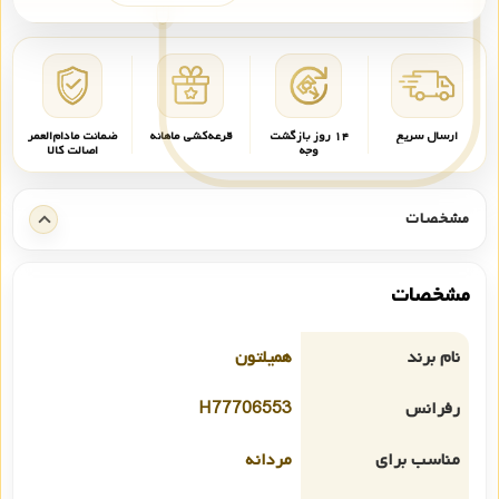
ارسال سریع
۱۴ روز بازگشت
قرعه‌کشی ماهانه
ضمانت مادام‌العمر
وجه
اصالت کالا
مشخصات
مشخصات
نام برند
همیلتون
رفرانس
H77706553
مناسب برای
مردانه