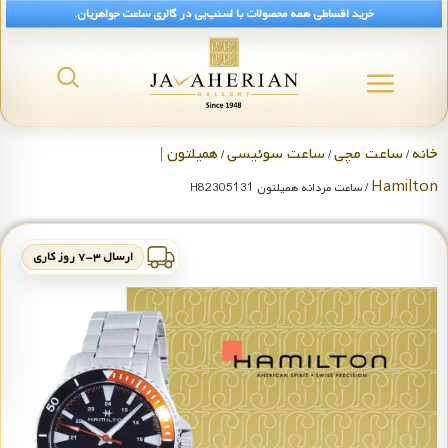
خرید اقساطی همه محصولات با اسنپ‌پی در گالری ساعت جواهریان.
خانه
ساعت مچی
ساعت سوئیسی
همیلتون |
/
/
/
Hamilton
/ ساعت مردانه همیلتون H82305131
ارسال ۳-۷ روز کاری