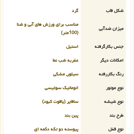
شکل قاب
گرد
مناسب برای ورزش های آبی و شنا
میزان ضدآبی
(100متر)
جنس بکارگرفته
استیل
امکانات دیگر
عقربه شب نما
رنگ بکاررفته
سیلور
,
مشکی
نوع موتور
اتوماتیک سوئیسی
نوع شیشه
سافایر (یاقوت کبود)
طرح بند
پین بند
نوع قفل
پیوسته دو تکه دکمه ای