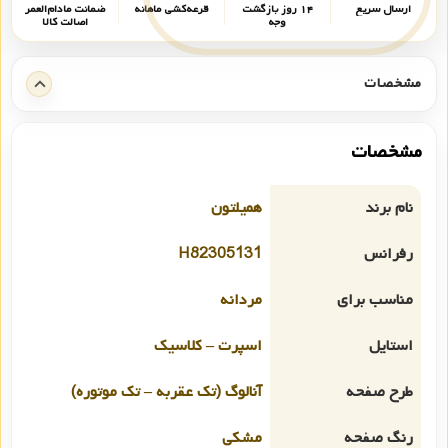
ارسال سریع
۱۴ روز بازگشت
قرعه‌کشی ماهانه
ضمانت مادام‌العمر
وجه
اصالت کالا
مشخصات
مشخصات
نام برند
همیلتون
رفرانس
H82305131
مناسب برای
مردانه
استایل
اسپرت – کلاسیک
طرح صفحه
آنالوگ (تک عقربه – تک موتوره)
رنگ صفحه
مشکی