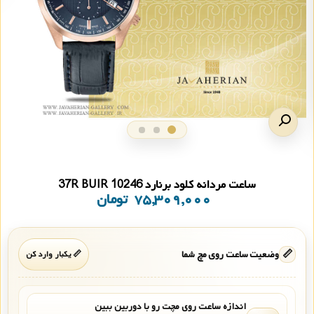
ساعت مردانه کلود برنارد 10246 37R BUIR
۷۵,۳۰۹,۰۰۰
تومان
📏
وضعیت ساعت روی مچ شما
📏 یکبار وارد کن
اندازه ساعت روی مچت رو با دوربین ببین