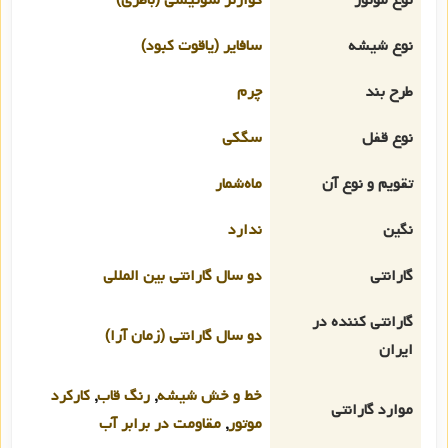
نوع شیشه
سافایر (یاقوت کبود)
طرح بند
چرم
نوع قفل
سگکی
تقویم و نوع آن
ماه‌شمار
نگین
ندارد
گارانتی
دو سال گارانتی بین المللی
گارانتی کننده در
دو سال گارانتی (زمان آرا)
ایران
خط و خش شیشه
,
رنگ قاب
,
کارکرد
موارد گارانتی
موتور
,
مقاومت در برابر آب