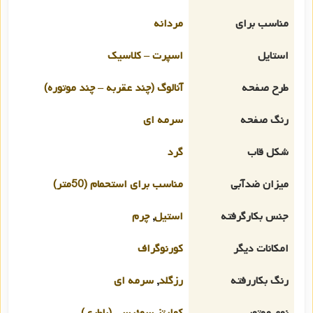
مناسب برای
مردانه
استایل
اسپرت – کلاسیک
طرح صفحه
آنالوگ (چند عقربه – چند موتوره)
رنگ صفحه
سرمه ای
شکل قاب
گرد
میزان ضدآبی
مناسب برای استحمام (50متر)
جنس بکارگرفته
استیل
,
چرم
امکانات دیگر
کورنوگراف
رنگ بکاررفته
رزگلد
,
سرمه ای
نوع موتور
کوارتز سوئیسی (باطری)