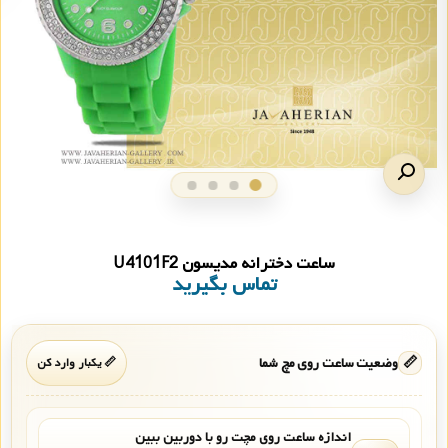
ساعت دخترانه مدیسون U4101F2
تماس بگیرید
📏
وضعیت ساعت روی مچ شما
📏 یکبار وارد کن
اندازه ساعت روی مچت رو با دوربین ببین