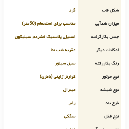
شکل قاب
گرد
میزان ضدآبی
مناسب برای استحمام (50متر)
جنس بکارگرفته
استیل
,
پلاستیک فشرده
,
سیلیکون
امکانات دیگر
عقربه شب نما
رنگ بکاررفته
سبز
,
سیلور
نوع موتور
کوارتز ژاپنی (باطری)
نوع شیشه
مینرال
طرح بند
رابر
نوع قفل
سگکی