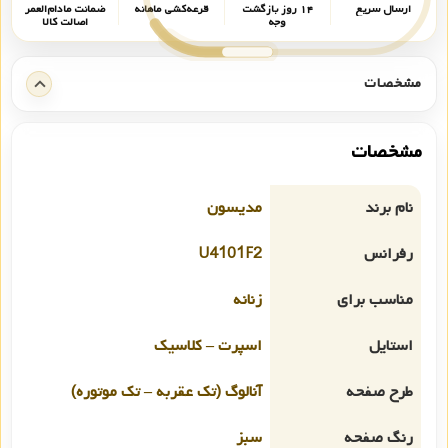
ارسال سریع
۱۴ روز بازگشت
قرعه‌کشی ماهانه
ضمانت مادام‌العمر
وجه
اصالت کالا
مشخصات
مشخصات
نام برند
مدیسون
رفرانس
U4101F2
مناسب برای
زنانه
استایل
اسپرت – کلاسیک
طرح صفحه
آنالوگ (تک عقربه – تک موتوره)
رنگ صفحه
سبز