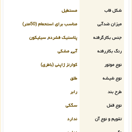
شکل قاب
مستطیل
میزان ضدآبی
مناسب برای استحمام (50متر)
جنس بکارگرفته
پلاستیک فشرده
,
سیلیکون
رنگ بکاررفته
آبی
,
مشکی
نوع موتور
کوارتز ژاپنی (باطری)
نوع شیشه
طلق
طرح بند
رابر
نوع قفل
سگکی
تقویم و نوع آن
ندارد