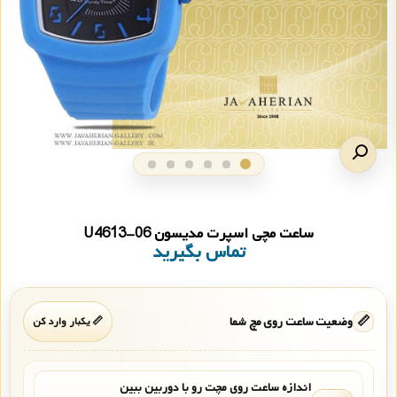
ساعت مچی اسپرت مدیسون U4613-06
تماس بگیرید
📏
وضعیت ساعت روی مچ شما
📏 یکبار وارد کن
اندازه ساعت روی مچت رو با دوربین ببین