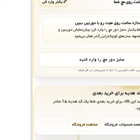
ت روی مچ شما
📏 یکبار وارد کن
دازه ساعت روی مچت رو با دوربین ببین
ط یک‌بار سایز دور مچ را وارد کن؛ پیش‌نمایش دوربین و
شنهاد مدل‌های کوچک‌تر/بزرگ‌تر فعال می‌شود.
سایز دور مچ را وارد کنید
بی با +۲.۵ میلی‌متر در هر طرف
ید این کالا، برای خرید بعدی شما یک کد هدیه
۵٪
صادر
د.
 همه محصولات فروشگاه
مشاهده فروشگاه