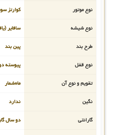
نوع موتور
کوارتز سو
نوع شیشه
سافایر (یا
طرح بند
پین بند
نوع قفل
پیوسته دو
تقویم و نوع آن
ماه‌شمار
نگین
ندارد
گارانتی
دو سال گار