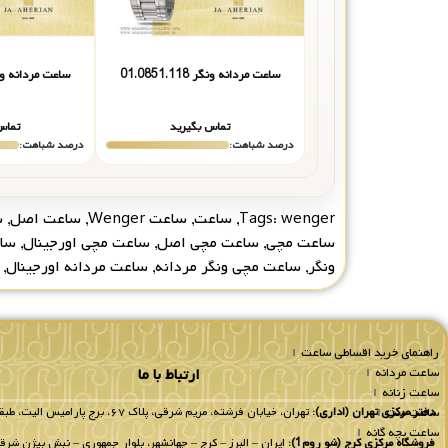
ساعت مردانه ونگر 01.0851.118
ساعت مردانه ونگر 3.107
تماس بگیرید
تماس
درصد شباهت:
درصد شباهت:
wenger
Tags:
,
ساعت
,
ساعت Wenger
,
ساعت اصل
,
س
ساعت مچی
,
ساعت مچی اصل
,
ساعت مچی اورجینال
,
سا
ونگر
,
ساعت مچی ونگر مردانه
,
ساعت مردانه اورجینال
,
راهنمای خرید اقساطی ساعت
ساعت مردانه
ارتباط با ما
ساعت زنانه
ساعت ست
دفتر مرکزی تهران (اداری):
تهران، خیابان فرشته، مریم شرقی، پلاک ۶۷، برج پارامیس الیت، طبقه 8 واحد 802.
ساعت بچه گانه
فروشگاه مرکزی کرج (شو روم1):
ایران – البرز – کرج – جهانشهر، بلوار جمهوری – نبش بیژن شرقی