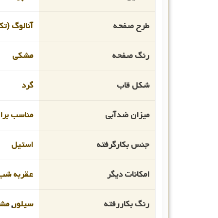
طرح صفحه
آنالوگ (تک
رنگ صفحه
مشکی
شکل قاب
گرد
میزان ضدآبی
مناسب برای 
جنس بکارگرفته
استیل
امکانات دیگر
عقربه شب 
رنگ بکاررفته
سیلور
,
مش