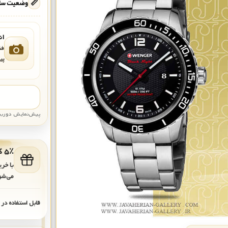
📏
وضعیت ساع
ان
فق
پی
پیش‌نمایش دوربین: قاب تقری
۵٪ کد هدیه برای خرید بعدی
با خر
می‌شو
قابل استفاده در