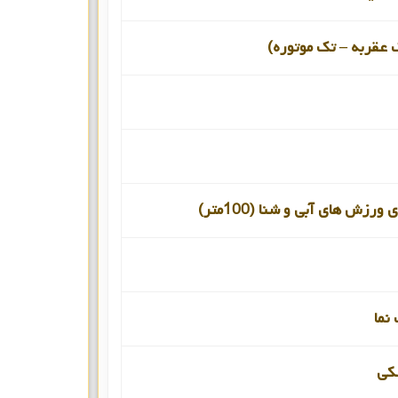
 عقربه – تک موتوره)
ورزش های آبی و شنا (100متر)
نما
کی