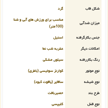
شکل قاب
گرد
مناسب برای ورزش های آبی و شنا
میزان ضدآبی
(100متر)
جنس بکارگرفته
استیل
امکانات دیگر
عقربه شب نما
رنگ بکاررفته
سیلور
,
مشکی
نوع موتور
کوارتز سوئیسی (باطری)
نوع شیشه
سافایر (یاقوت کبود)
طرح بند
حصیربافت
نوع قفل
کلیپسی