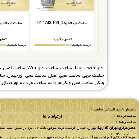
ساعت مردانه ونگر 01.1743.106
ساعت مردانه ونگر 1.126
تماس بگیرید
تماس
درصد شباهت:
درصد شباهت:
wenger
Tags:
,
ساعت
,
ساعت Wenger
,
ساعت اصل
,
س
ساعت مچی
,
ساعت مچی اصل
,
ساعت مچی اورجینال
,
سا
ونگر
,
ساعت مچی ونگر مردانه
,
ساعت مردانه اورجینال
,
راهنمای خرید اقساطی ساعت
ساعت مردانه
ارتباط با ما
ساعت زنانه
ساعت ست
دفتر مرکزی تهران (اداری):
تهران، خیابان فرشته، مریم شرقی، پلاک ۶۷، برج پارامیس الیت، طبقه 8 واحد 802.
ساعت بچه گانه
فروشگاه مرکزی کرج (شو روم1):
ایران – البرز – کرج – جهانشهر، بلوار جمهوری – نبش بیژن شرقی