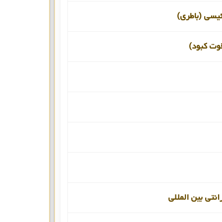
ئیسی (باطری)
قوت کبود)
انتی بین المللی