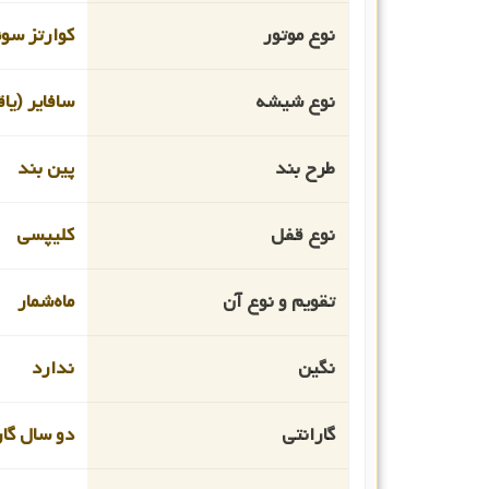
نوع موتور
کوارتز سو
نوع شیشه
سافایر (یا
طرح بند
پین بند
نوع قفل
کلیپسی
تقویم و نوع آن
ماه‌شمار
نگین
ندارد
گارانتی
دو سال گار