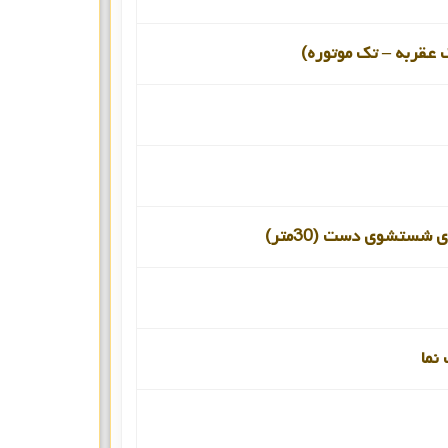
 عقربه – تک موتوره)
 شستشوی دست (30متر)
نما