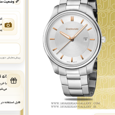
📏
وضعیت ساع
ان
فق
پی
پیش‌نمایش دوربین: قاب تقری
۵٪ کد هدیه برای خرید بعدی
با خر
می‌شو
قابل استفاده در