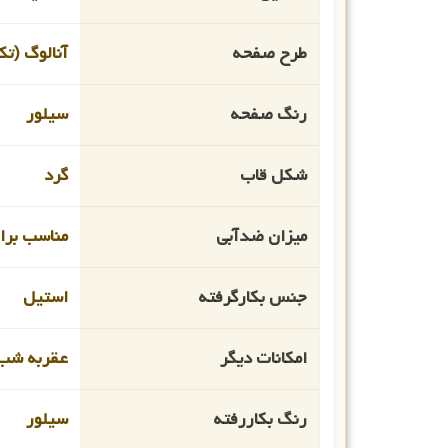
طرح صفحه
آنالوگ (تک
رنگ صفحه
سیلور
شکل قاب
گرد
میزان ضدآبی
مناسب برای
جنس بکارگرفته
استیل
امکانات دیگر
عقربه شب 
رنگ بکاررفته
سیلور