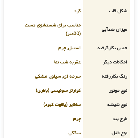
شکل قاب
گرد
مناسب برای شستشوی دست
میزان ضدآبی
(30متر)
جنس بکارگرفته
استیل
,
چرم
امکانات دیگر
عقربه شب نما
رنگ بکاررفته
سرمه ای
,
سیلور
,
مشکی
نوع موتور
کوارتز سوئیسی (باطری)
نوع شیشه
سافایر (یاقوت کبود)
طرح بند
چرم
نوع قفل
سگکی