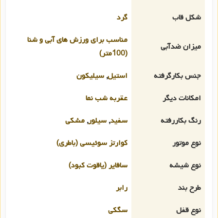
شکل قاب
گرد
مناسب برای ورزش های آبی و شنا
میزان ضدآبی
(100متر)
جنس بکارگرفته
استیل
,
سیلیکون
امکانات دیگر
عقربه شب نما
رنگ بکاررفته
سفید
,
سیلور
,
مشکی
نوع موتور
کوارتز سوئیسی (باطری)
نوع شیشه
سافایر (یاقوت کبود)
طرح بند
رابر
نوع قفل
سگکی