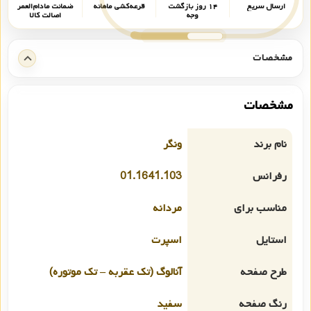
ارسال سریع
۱۴ روز بازگشت
قرعه‌کشی ماهانه
ضمانت مادام‌العمر
وجه
اصالت کالا
مشخصات
مشخصات
نام برند
ونگر
رفرانس
01.1641.103
مناسب برای
مردانه
استایل
اسپرت
طرح صفحه
آنالوگ (تک عقربه – تک موتوره)
رنگ صفحه
سفید