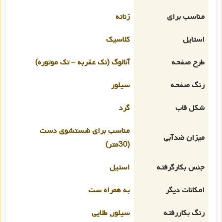
مناسب برای
زنانه
استایل
کلاسیک
طرح صفحه
آنالوگ (تک عقربه – تک موتوره)
رنگ صفحه
سیلور
شکل قاب
گرد
مناسب برای شستشوی دست
میزان ضدآبی
(30متر)
جنس بکارگرفته
استیل
امکانات دیگر
به همراه ست
رنگ بکاررفته
سیلور
,
طلایی