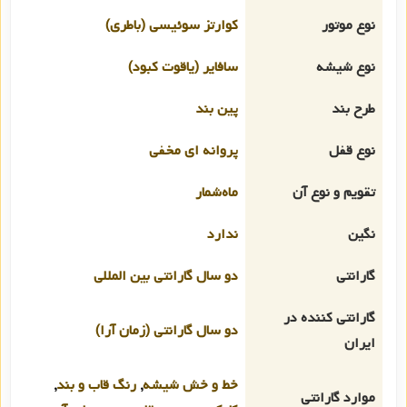
نوع موتور
کوارتز سوئیسی (باطری)
نوع شیشه
سافایر (یاقوت کبود)
طرح بند
پین بند
نوع قفل
پروانه ای مخفی
تقویم و نوع آن
ماه‌شمار
نگین
ندارد
گارانتی
دو سال گارانتی بین المللی
گارانتی کننده در
دو سال گارانتی (زمان آرا)
ایران
خط و خش شیشه
,
رنگ قاب و بند
,
موارد گارانتی