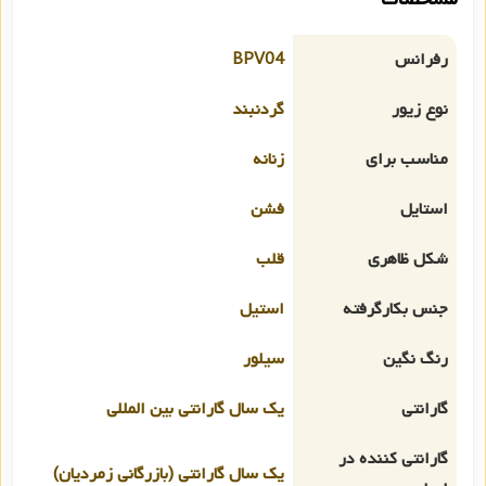
رفرانس
BPV04
نوع زیور
گردنبند
مناسب برای
زنانه
استایل
فشن
شکل ظاهری
قلب
جنس بکارگرفته
استیل
رنگ نگین
سیلور
گارانتی
یک سال گارانتی بین المللی
گارانتی کننده در
یک سال گارانتی (بازرگانی زمردیان)