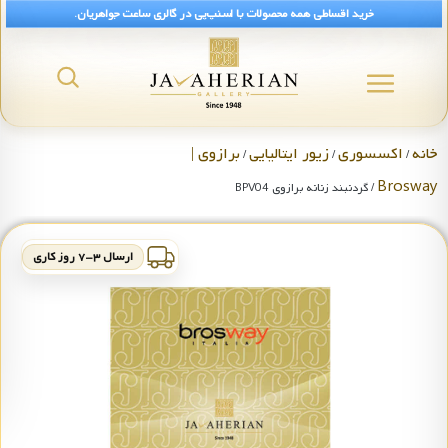
خرید اقساطی همه محصولات با اسنپ‌پی در گالری ساعت جواهریان.
خانه
اکسسوری
زیور ایتالیایی
برازوی |
/
/
/
Brosway
/ گردنبند زنانه برازوی BPV04
ارسال ۳-۷ روز کاری