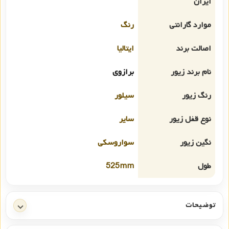
ایران
موارد گارانتی
رنگ
اصالت برند
ایتالیا
نام برند زیور
برازوی
رنگ زیور
سیلور
نوع قفل زیور
سایر
نگین زیور
سواروسکی
طول
525mm
توضیحات