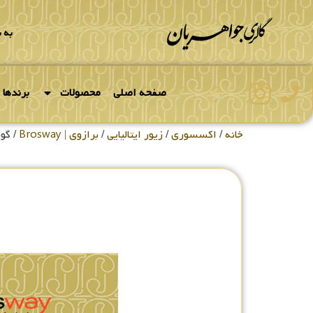
به 
صفحه اصلی
محصولات
برندها
خانه
/
اکسسوری
/
زیور ایتالیایی
/
برازوی | Brosway
/ گوش