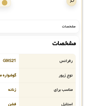
مشخصات
مشخصات
رفرانس
G9IS21
نوع زیور
گوشواره م
مناسب برای
زنانه
استایل
فشن