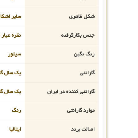
شکل ظاهری
سایر اشکا
جنس بکارگرفته
نقره عیار 925
رنگ نگین
سیلور
گارانتی
یک سال گار
گارانتی کننده در ایران
یک سال گار
موارد گارانتی
رنگ
اصالت برند
ایتالیا