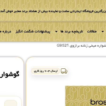
بزرگترین فروشگاه اینترنتی ساعت و نماینده بیش از هشتاد برند معتبر خوش آمدی
مقالات
تاریخچه برند ها
پیشنهادات شگفت انگیز
درباره ما
واره میخی زنانه برازوی G9IS21
ارسال ۳-۷ روز کاری
گوشواره م
۰