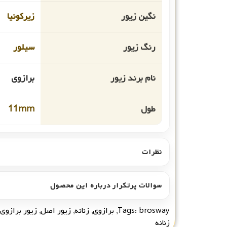
نگین زیور
زیرکونیا
رنگ زیور
سیلور
نام برند زیور
برازوی
طول
11mm
نظرات
سوالات پرتکرار درباره این محصول
brosway
Tags:
,
برازوی
,
زنانه
,
زیور اصل
,
زیور برازوی
زنانه