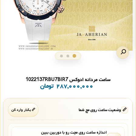
ساعت مردانه ادوکس 1022137RBU7BIR7
۲۸۷,۰۰۰,۰۰۰
تومان
📏
وضعیت ساعت روی مچ شما
📏 یکبار وارد کن
اندازه ساعت روی مچت رو با دوربین ببین