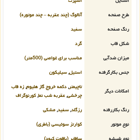
استایل
اسپرت
طرح صفحه
آنالوگ (چند عقربه – چند موتوره)
رنگ صفحه
سفید
شکل قاب
گرد
میزان ضدآبی
مناسب برای غواصی (500متر)
جنس بکارگرفته
استیل
,
سیلیکون
تاچیمتر
,
دکمه خروج گاز هلیوم
,
زه قاب
امکانات دیگر
چرخشی
,
عقربه شب نما
,
کورنوگراف
رنگ بکاررفته
رزگلد
,
سفید
,
مشکی
نوع موتور
کوارتز سوئیسی (باطری)
نوع شیشه
سافایر (یاقوت کبود)