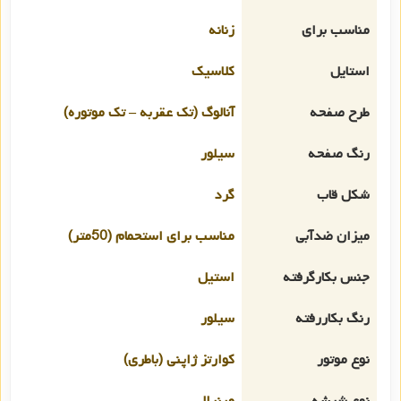
مناسب برای
زنانه
استایل
کلاسیک
طرح صفحه
آنالوگ (تک عقربه – تک موتوره)
رنگ صفحه
سیلور
شکل قاب
گرد
میزان ضدآبی
مناسب برای استحمام (50متر)
جنس بکارگرفته
استیل
رنگ بکاررفته
سیلور
نوع موتور
کوارتز ژاپنی (باطری)
نوع شیشه
مینرال