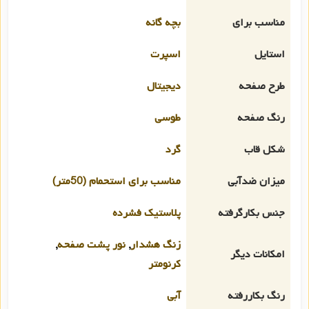
مناسب برای
بچه گانه
استایل
اسپرت
طرح صفحه
دیجیتال
رنگ صفحه
طوسی
شکل قاب
گرد
میزان ضدآبی
مناسب برای استحمام (50متر)
جنس بکارگرفته
پلاستیک فشرده
زنگ هشدار
,
نور پشت صفحه
,
امکانات دیگر
کرنومتر
رنگ بکاررفته
آبی