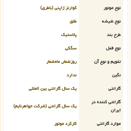
نوع موتور
کوارتز ژاپنی (باطری)
نوع شیشه
طلق
طرح بند
پلاستیک
نوع قفل
سگکی
تقویم و نوع آن
روزشمار
,
ماه‌شمار
نگین
ندارد
گارانتی
یک سال گارانتی بین المللی
گارانتی کننده در
یک سال گارانتی (شرکت جواهرتایم)
ایران
موارد گارانتی
کارکرد موتور