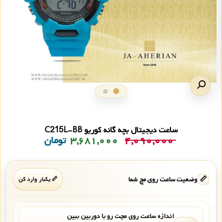
ساعت دیجیتال بچه گانه کوریو C215L-BB
۴,۰۹۰,۰۰۰
۳,۶۸۱,۰۰۰
تومان
📏
وضعیت ساعت روی مچ شما
📏 یکبار وارد کن
اندازه ساعت روی مچت رو با دوربین ببین