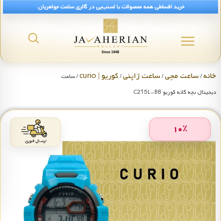
خرید اقساطی همه محصولات با اسنپ‌پی در گالری ساعت جواهریان.
خانه
ساعت مچی
ساعت ژاپنی
کوریو | curio
/
/
/
/ ساعت
دیجیتال بچه گانه کوریو C215L-BB
۱۰
٪