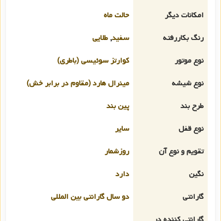
امکانات دیگر
حالت ماه
رنگ بکاررفته
سفید
,
طلایی
نوع موتور
کوارتز سوئیسی (باطری)
نوع شیشه
مینرال هارد (مقاوم در برابر خش)
طرح بند
پین بند
نوع قفل
سایر
تقویم و نوع آن
روزشمار
نگین
دارد
گارانتی
دو سال گارانتی بین المللی
گارانتی کننده در