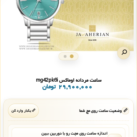
ساعت مردانه اوماکس mg42pk6i
۲۹,۹۰۰,۰۰۰
تومان
📏
وضعیت ساعت روی مچ شما
📏 یکبار وارد کن
اندازه ساعت روی مچت رو با دوربین ببین