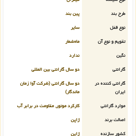
طرح بند
پین بند
نوع قفل
سایر
تقویم و نوع آن
ماه‌شمار
نگین
ندارد
گارانتی
دو سال گارانتی بین المللی
گارانتی کننده در
دو سال گارانتی (شرکت آوا زمان
ایران
ماندگار)
موارد گارانتی
کارکرد موتور, مقاومت در برابر آب
اصالت برند
ژاپن
کشور سازنده
ژاپن