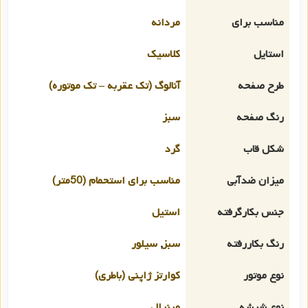
مناسب برای
مردانه
استایل
کلاسیک
طرح صفحه
آنالوگ (تک عقربه – تک موتوره)
رنگ صفحه
سبز
شکل قاب
گرد
میزان ضدآبی
مناسب برای استحمام (50متر)
جنس بکارگرفته
استیل
رنگ بکاررفته
سبز
,
سیلور
نوع موتور
کوارتز ژاپنی (باطری)
نوع شیشه
مینرال