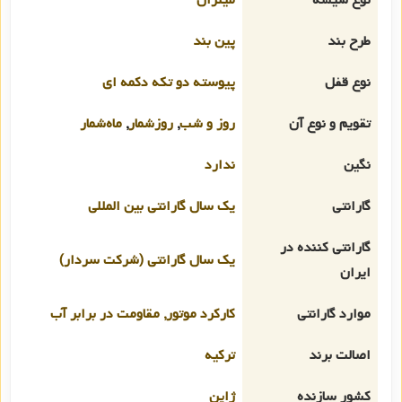
طرح بند
پین بند
نوع قفل
پیوسته دو تکه دکمه ای
تقویم و نوع آن
روز و شب
,
روزشمار
,
ماه‌شمار
نگین
ندارد
گارانتی
یک سال گارانتی بین المللی
گارانتی کننده در
یک سال گارانتی (شرکت سردار)
ایران
موارد گارانتی
کارکرد موتور, مقاومت در برابر آب
اصالت برند
ترکیه
کشور سازنده
ژاپن