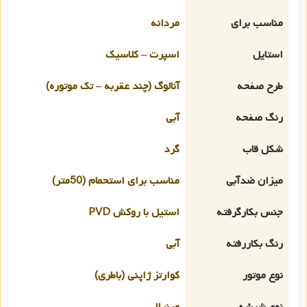
مناسب برای
مردانه
استایل
اسپرت – کلاسیک
طرح صفحه
آنالوگ (چند عقربه – تک موتوره)
رنگ صفحه
آبی
شکل قاب
گرد
میزان ضدآبی
مناسب برای استحمام (50متر)
جنس بکارگرفته
استیل با روکش PVD
رنگ بکاررفته
آبی
نوع موتور
کوارتز ژاپنی (باطری)
نوع شیشه
مینرال