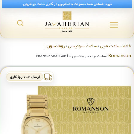
خرید اقساطی همه محصولات با اسنپ‌پی در گالری ساعت جواهریان.
خانه
ساعت مچی
ساعت سوئیسی
رومانسون |
/
/
/
Romanson
/ ساعت مردانه رومانسون NM7625MM1GA81G
ارسال ۳-۷ روز کاری