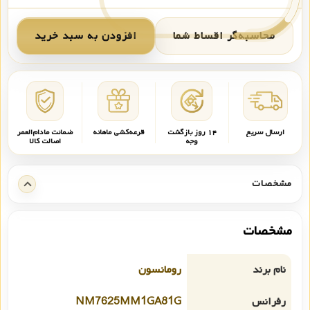
محاسبه‌گر اقساط شما
افزودن به سبد خرید
ارسال سریع
۱۴ روز بازگشت
قرعه‌کشی ماهانه
ضمانت مادام‌العمر
وجه
اصالت کالا
مشخصات
مشخصات
نام برند
رومانسون
رفرانس
NM7625MM1GA81G