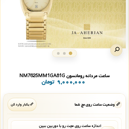
ساعت مردانه رومانسون NM7625MM1GA81G
۹,۰۰۰,۰۰۰
تومان
📏
وضعیت ساعت روی مچ شما
📏 یکبار وارد کن
اندازه ساعت روی مچت رو با دوربین ببین