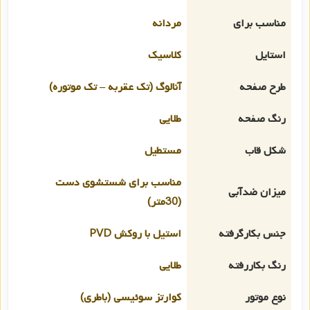
مناسب برای
مردانه
استایل
کلاسیک
طرح صفحه
آنالوگ (تک عقربه – تک موتوره)
رنگ صفحه
طلایی
شکل قاب
مستطیل
مناسب برای شستشوی دست
میزان ضدآبی
(30متر)
جنس بکارگرفته
استیل با روکش PVD
رنگ بکاررفته
طلایی
نوع موتور
کوارتز سوئیسی (باطری)