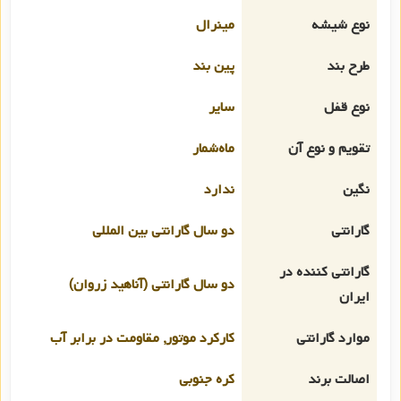
نوع شیشه
مینرال
طرح بند
پین بند
نوع قفل
سایر
تقویم و نوع آن
ماه‌شمار
نگین
ندارد
گارانتی
دو سال گارانتی بین المللی
گارانتی کننده در
دو سال گارانتی (آناهید زروان)
ایران
موارد گارانتی
کارکرد موتور, مقاومت در برابر آب
اصالت برند
کره جنوبی