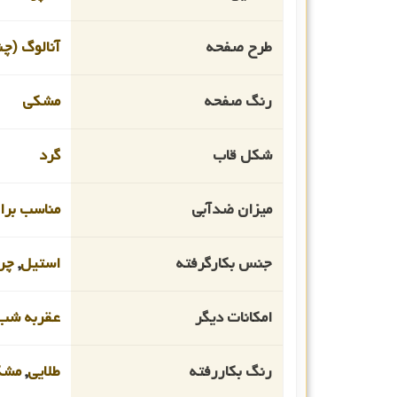
طرح صفحه
آنالوگ (چن
رنگ صفحه
مشکی
شکل قاب
گرد
میزان ضدآبی
مناسب برای 
جنس بکارگرفته
استیل
,
چر
امکانات دیگر
عقربه شب 
رنگ بکاررفته
طلایی
,
مشک