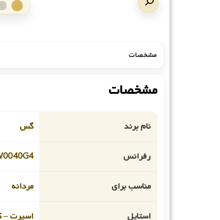
مشخصات
مشخصات
نام برند
گس
رفرانس
W0040G4
مناسب برای
مردانه
استایل
اسپرت – ک