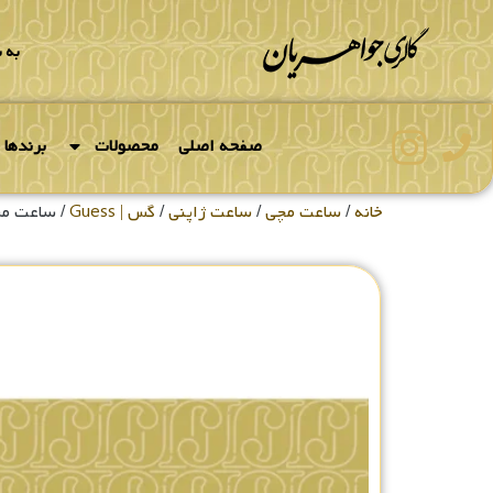
به 
صفحه اصلی
محصولات
برندها
خانه
/
ساعت مچی
/
ساعت ژاپنی
/
گس | Guess
/ ساعت مردان