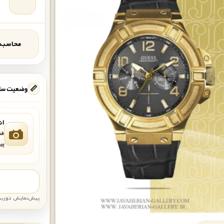
محاسبه‌
📏
وضعیت ساع
ان
فق
پی
پیش‌نمایش دوربین: قاب تقری