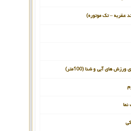
د عقربه – تک موتوره)
ورزش های آبی و شنا (100متر)
م
نما
ی