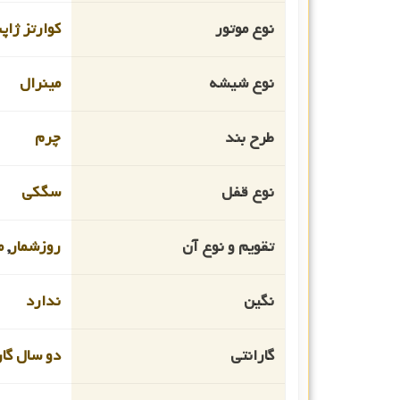
نوع موتور
کوارتز ژاپ
نوع شیشه
مینرال
طرح بند
چرم
نوع قفل
سگکی
تقویم و نوع آن
روزشمار
,
م
نگین
ندارد
گارانتی
دو سال گار