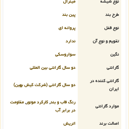
نوع شیشه
مینرال
طرح بند
پین بند
نوع قفل
پروانه ای
تقویم و نوع آن
ندارد
نگین
سواروسکی
گارانتی
دو سال گارانتی بین المللی
گارانتی کننده در
دو سال گارانتی (شرکت کیش بهین)
ایران
رنگ قاب و بند
,
کارکرد موتور
,
مقاومت
موارد گارانتی
در برابر آب
اصالت برند
اتریش