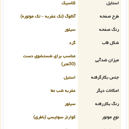
استایل
کلاسیک
طرح صفحه
آنالوگ (تک عقربه – تک موتوره)
رنگ صفحه
سیلور
شکل قاب
گرد
مناسب برای شستشوی دست
میزان ضدآبی
(30متر)
جنس بکارگرفته
استیل
امکانات دیگر
عقربه شب نما
رنگ بکاررفته
سیلور
نوع موتور
کوارتز سوئیسی (باطری)