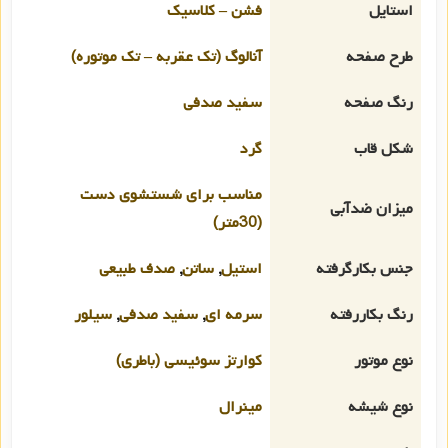
استایل
فشن – کلاسیک
طرح صفحه
آنالوگ (تک عقربه – تک موتوره)
رنگ صفحه
سفید صدفی
شکل قاب
گرد
مناسب برای شستشوی دست
میزان ضدآبی
(30متر)
جنس بکارگرفته
استیل
,
ساتن
,
صدف طبیعی
رنگ بکاررفته
سرمه ای
,
سفید صدفی
,
سیلور
نوع موتور
کوارتز سوئیسی (باطری)
نوع شیشه
مینرال