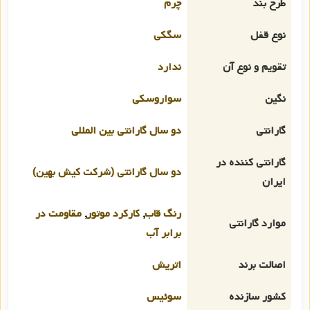
طرح بند
چرم
نوع قفل
سگکی
تقویم و نوع آن
ندارد
نگین
سواروسکی
گارانتی
دو سال گارانتی بین المللی
گارانتی کننده در
دو سال گارانتی (شرکت کیش بهین)
ایران
رنگ قاب
,
کارکرد موتور
,
مقاومت در
موارد گارانتی
برابر آب
اصالت برند
اتریش
کشور سازنده
سوئیس