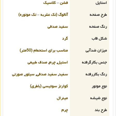
استایل
فشن – کلاسیک
طرح صفحه
آنالوگ (تک عقربه – تک موتوره)
رنگ صفحه
سفید صدفی
شکل قاب
گرد
میزان ضدآبی
مناسب برای استحمام (50متر)
جنس بکارگرفته
استیل
,
چرم
,
صدف طبیعی
رنگ بکاررفته
سفید
,
سفید صدفی
,
سیلور
,
صورتی
نوع موتور
کوارتز سوئیسی (باطری)
نوع شیشه
مینرال
طرح بند
چرم