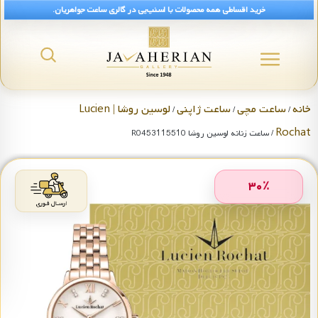
خرید اقساطی همه محصولات با اسنپ‌پی در گالری ساعت جواهریان.
خانه
ساعت مچی
ساعت ژاپنی
لوسین روشا | Lucien
/
/
/
Rochat
/ ساعت زنانه لوسین روشا R0453115510
۳۰
٪