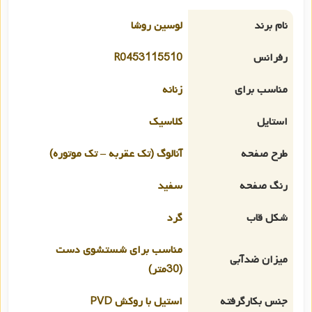
نام برند
لوسین روشا
رفرانس
R0453115510
مناسب برای
زنانه
استایل
کلاسیک
طرح صفحه
آنالوگ (تک عقربه – تک موتوره)
رنگ صفحه
سفید
شکل قاب
گرد
مناسب برای شستشوی دست
میزان ضدآبی
(30متر)
جنس بکارگرفته
استیل با روکش PVD