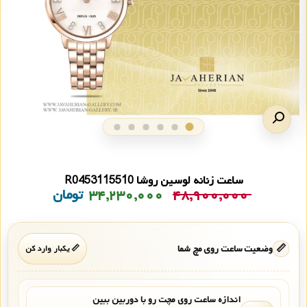
ساعت زنانه لوسین روشا R0453115510
۴۸,۹۰۰,۰۰۰
۳۴,۲۳۰,۰۰۰
تومان
📏
وضعیت ساعت روی مچ شما
📏 یکبار وارد کن
اندازه ساعت روی مچت رو با دوربین ببین