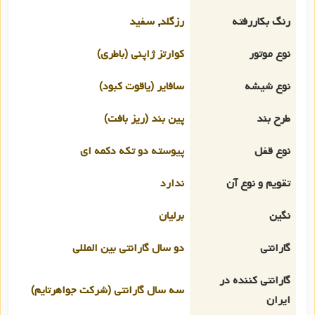
رنگ بکاررفته
رزگلد
,
سفید
نوع موتور
کوارتز ژاپنی (باطری)
نوع شیشه
سافایر (یاقوت کبود)
طرح بند
پین بند (ریز بافت)
نوع قفل
پیوسته دو تکه دکمه ای
تقویم و نوع آن
ندارد
نگین
برلیان
گارانتی
دو سال گارانتی بین المللی
گارانتی کننده در
سه سال گارانتی (شرکت جواهرتایم)
ایران