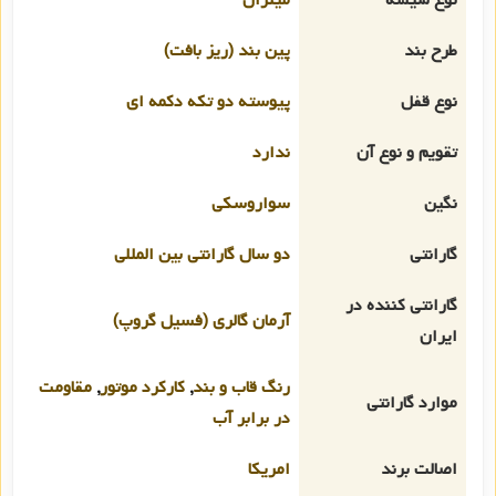
طرح بند
پین بند (ریز بافت)
نوع قفل
پیوسته دو تکه دکمه ای
تقویم و نوع آن
ندارد
نگین
سواروسکی
گارانتی
دو سال گارانتی بین المللی
گارانتی کننده در
آرمان گالری (فسیل گروپ)
ایران
رنگ قاب و بند
,
کارکرد موتور
,
مقاومت
موارد گارانتی
در برابر آب
اصالت برند
امریکا