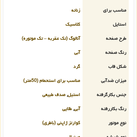
مناسب برای
زنانه
استایل
کلاسیک
طرح صفحه
آنالوگ (تک عقربه – تک موتوره)
رنگ صفحه
آبی
شکل قاب
گرد
میزان ضدآبی
مناسب برای استحمام (50متر)
جنس بکارگرفته
استیل
,
صدف طبیعی
رنگ بکاررفته
آبی
,
طلایی
نوع موتور
کوارتز ژاپنی (باطری)
نوع شیشه
مینرال