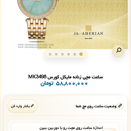
ساعت مچی زنانه مایکل کورس MK3498
۵۸,۸۰۰,۰۰۰
تومان
📏
وضعیت ساعت روی مچ شما
📏 یکبار وارد کن
اندازه ساعت روی مچت رو با دوربین ببین