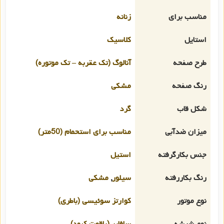
مناسب برای
زنانه
استایل
کلاسیک
طرح صفحه
آنالوگ (تک عقربه – تک موتوره)
رنگ صفحه
مشکی
شکل قاب
گرد
میزان ضدآبی
مناسب برای استحمام (50متر)
جنس بکارگرفته
استیل
رنگ بکاررفته
سیلور
,
مشکی
نوع موتور
کوارتز سوئیسی (باطری)
نوع شیشه
سافایر (یاقوت کبود)