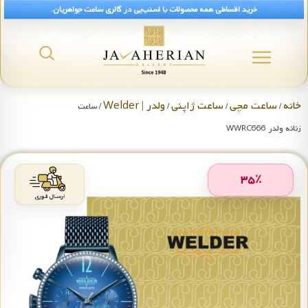
خرید اقساطی همه محصولات با اسنپ‌پی در گالری ساعت جواهریان.
خانه
ساعت مچی
ساعت ژاپنی
ولدر | Welder
/
/
/
/ ساعت
زنانه ولدر WWRC666
۳۵
٪