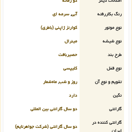
امکانات دیگر
دو زمانه
رنگ بکاررفته
آبی
,
سرمه ای
نوع موتور
کوارتز ژاپنی (باطری)
نوع شیشه
مینرال
طرح بند
حصیربافت
نوع قفل
کلیپسی
تقویم و نوع آن
روز و شب
,
ماه‌شمار
نگین
دارد
گارانتی
دو سال گارانتی بین المللی
گارانتی کننده در
دو سال گارانتی (شرکت جواهرتایم)
ایران