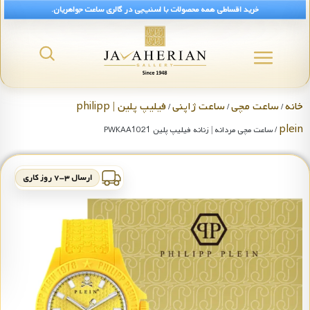
خرید اقساطی همه محصولات با اسنپ‌پی در گالری ساعت جواهریان.
خانه
ساعت مچی
ساعت ژاپنی
فیلیپ پلین | philipp
/
/
/
plein
/ ساعت مچی مردانه | زنانه فیلیپ پلین PWKAA1021
ارسال ۳-۷ روز کاری