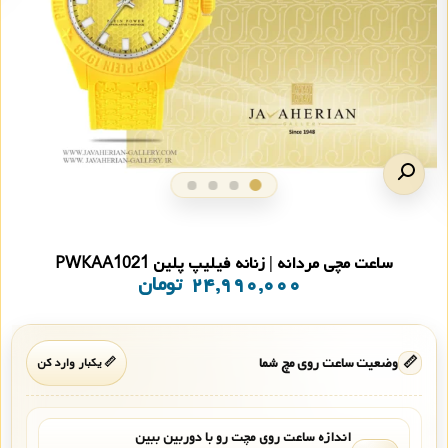
ساعت مچی مردانه | زنانه فیلیپ پلین PWKAA1021
۲۴,۹۹۰,۰۰۰
تومان
📏
وضعیت ساعت روی مچ شما
📏 یکبار وارد کن
اندازه ساعت روی مچت رو با دوربین ببین