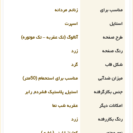
مناسب برای
زنانه
,
مردانه
استایل
اسپرت
طرح صفحه
آنالوگ (تک عقربه – تک موتوره)
رنگ صفحه
زرد
شکل قاب
گرد
میزان ضدآبی
مناسب برای استحمام (50متر)
جنس بکارگرفته
استیل
,
پلاستیک فشرده
,
رابر
امکانات دیگر
عقربه شب نما
رنگ بکاررفته
زرد
نوع موتور
کوارتز ژاپنی (باطری)