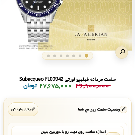
ساعت مردانه فیلیپو لورتی Subacqueo FL00942
۳۶,۹۰۰,۰۰۰
۲۷,۶۷۵,۰۰۰
تومان
📏
وضعیت ساعت روی مچ شما
📏 یکبار وارد کن
اندازه ساعت روی مچت رو با دوربین ببین