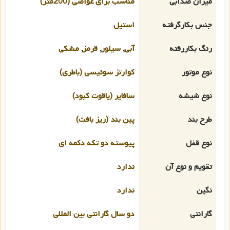
میزان ضدآبی
مناسب برای غواصی (200متر)
جنس بکارگرفته
استیل
رنگ بکاررفته
آبی
,
سیلور
,
قرمز
,
مشکی
نوع موتور
کوارتز سوئیسی (باطری)
نوع شیشه
سافایر (یاقوت کبود)
طرح بند
پین بند (ریز بافت)
نوع قفل
پیوسته دو تکه دکمه ای
تقویم و نوع آن
ندارد
نگین
ندارد
گارانتی
دو سال گارانتی بین المللی