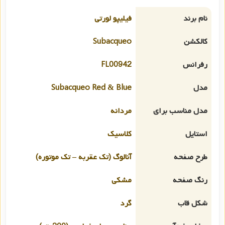
نام برند
فیلیپو لورتی
کالکشن
Subacqueo
رفرانس
FL00942
مدل
Subacqueo Red & Blue
مدل مناسب برای
مردانه
استایل
کلاسیک
طرح صفحه
آنالوگ (تک عقربه – تک موتوره)
رنگ صفحه
مشکی
شکل قاب
گرد