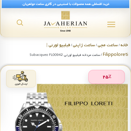
خرید اقساطی همه محصولات با اسنپ‌پی در گالری ساعت جواهریان.
خانه
ساعت مچی
ساعت ژاپنی
فیلیپو لورتی |
/
/
/
Filippoloreti
/ ساعت مردانه فیلیپو لورتی Subacqueo FL00942
۲۵
٪