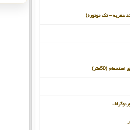
د عقربه – تک موتوره)
ستحمام (50متر)
رنوگراف
ر