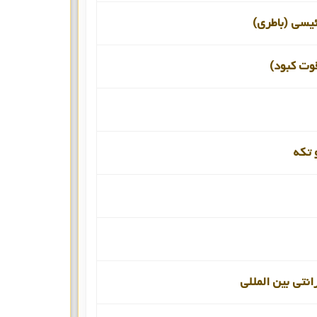
ئیسی (باطری)
قوت کبود)
 تکه
انتی بین المللی