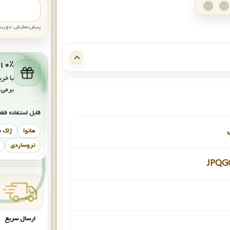
پیش‌نمایش دوربین: قاب تقری
۱۰٪ کش‌بک برای خرید بعد
با خری
برمی‌
قابل استفاده فقط
هانوا
ژاک 
تروساردی
JPQG
ارسال سریع