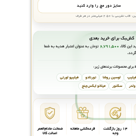
سایز دور مچ را وارد کنید
بی با +۲.۵ میلی‌متر در هر طرف
ی
د این کالا،
۶,۷۹۱,۵۰۰
تومان
به عنوان اعتبار هدیه به شما
گردد.
 برای محصولات برندهای زیر:
فیلیپ
لوسین روشا
تورنادو
فیلیپو لورتی
ولدر
سکتور
میلانو ایکس‌چنج
۱۴ روز بازگشت
قرعه‌کشی ماهانه
ضمانت مادام‌العمر
وجه
اصالت کالا