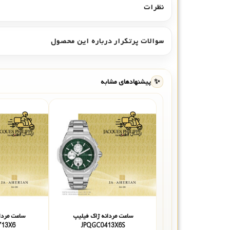
نظرات
سوالات پرتکرار درباره این محصول
✨
پیشنهادهای مشابه
ساعت مردانه ژاک فیلیپ
ساعت مردا
713X6
JPQGC0413X6S