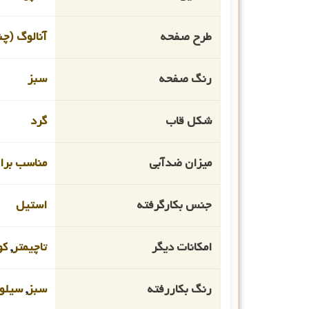
طرح صفحه
آنالوگ (چن
رنگ صفحه
سبز
شکل قاب
گرد
میزان ضدآبی
مناسب برای ا
جنس بکارگرفته
استیل
امکانات دیگر
تاچیمتر
,
کو
رنگ بکاررفته
سبز
,
سیلو