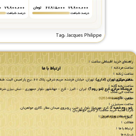
۷۹,۹۰۰,۰۰۰
۶۷,۹۱۵,۰۰۰
تومان
۷۹,۹۰۰,۰۰۰
۰
درصد شباهت:
درصد شباهت:
Tag:
Jacques Philippe
راهنمای خرید اقساطی ساعت
ساعت مردانه
ارتباط با ما
ساعت زنانه
ساعت ست
دفتر مرکزی تهران (اداری):
تهران، خیابان فرشته، مریم شرقی، پلاک ۶۷، برج پارامیس الیت، طبقه 8 واحد 802.
ساعت بچه گانه
فروشگاه مرکزی کرج (شو روم1):
ایران – البرز – کرج – جهانشهر، بلوار جمهوری – نبش بیژن شرقی
ساعت جی شاک
ساعت لاگوست
تلفن :
02634483611
ساعت سیتیزن
شو روم شعبه 2:
کرج، مهرویلا، بلوار درختی، روبروی میدان عطار، گالری جواهریان.
کارت هدیه خرید ساعت از گالری جواهریان
📌تخفیفات ویژه امروز
تلفن:
02634236218
مقالات
ارتباط با ما
درباره ما