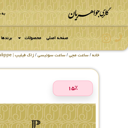
به 
صفحه اصلی
محصولات
برندها
خانه
/
ساعت مچی
/
ساعت سوئیسی
/
ژاک فیلیپ | Jacques Philippe
۱۵
٪