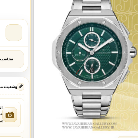
محاسبه‌
📏
وضعیت ساع
ان
فق
پی