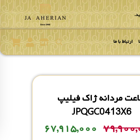
د.
ارتباط با ما
عت مردانه ژاک فیلیپ
JPQGC0413X6
۶۷,۹۱۵,۰۰۰
۷۹,۹۰۰