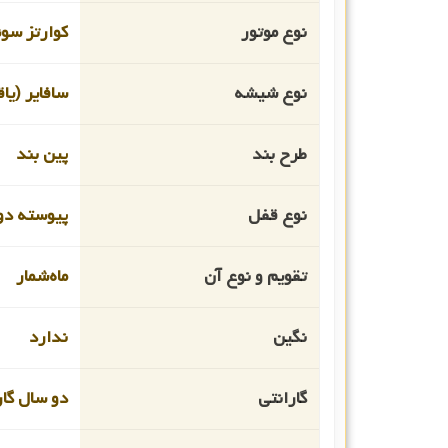
نوع موتور
کوارتز سو
نوع شیشه
سافایر (یا
طرح بند
پین بند
نوع قفل
پیوسته دو
تقویم و نوع آن
ماه‌شمار
نگین
ندارد
گارانتی
دو سال گار