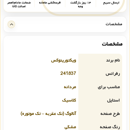
ارسال سریع
۱۴ روز بازگشت
قرعه‌کشی ماهانه
ضمانت مادام‌العمر
وجه
اصالت کالا
مشخصات
مشخصات
نام برند
ویکتورینوکس
رفرانس
241837
مناسب برای
مردانه
استایل
کلاسیک
طرح صفحه
آنالوگ (تک عقربه – تک موتوره)
رنگ صفحه
مشکی