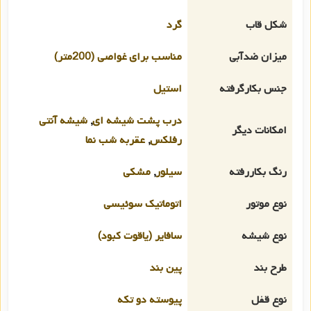
شکل قاب
گرد
میزان ضدآبی
مناسب برای غواصی (200متر)
جنس بکارگرفته
استیل
درب پشت شیشه ای
,
شیشه آنتی
امکانات دیگر
رفلکس
,
عقربه شب نما
رنگ بکاررفته
سیلور
,
مشکی
نوع موتور
اتوماتیک سوئیسی
نوع شیشه
سافایر (یاقوت کبود)
طرح بند
پین بند
نوع قفل
پیوسته دو تکه