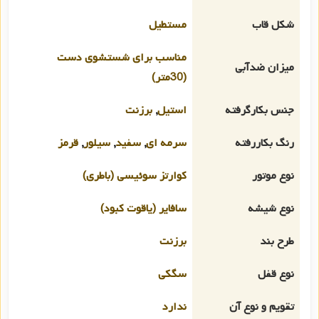
شکل قاب
مستطیل
مناسب برای شستشوی دست
میزان ضدآبی
(30متر)
جنس بکارگرفته
استیل
,
برزنت
رنگ بکاررفته
سرمه ای
,
سفید
,
سیلور
,
قرمز
نوع موتور
کوارتز سوئیسی (باطری)
نوع شیشه
سافایر (یاقوت کبود)
طرح بند
برزنت
نوع قفل
سگکی
تقویم و نوع آن
ندارد