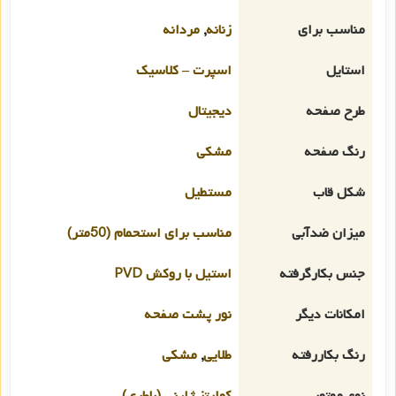
مناسب برای
زنانه
,
مردانه
استایل
اسپرت – کلاسیک
طرح صفحه
دیجیتال
رنگ صفحه
مشکی
شکل قاب
مستطیل
میزان ضدآبی
مناسب برای استحمام (50متر)
جنس بکارگرفته
استیل با روکش PVD
امکانات دیگر
نور پشت صفحه
رنگ بکاررفته
طلایی
,
مشکی
نوع موتور
کوارتز ژاپنی (باطری)