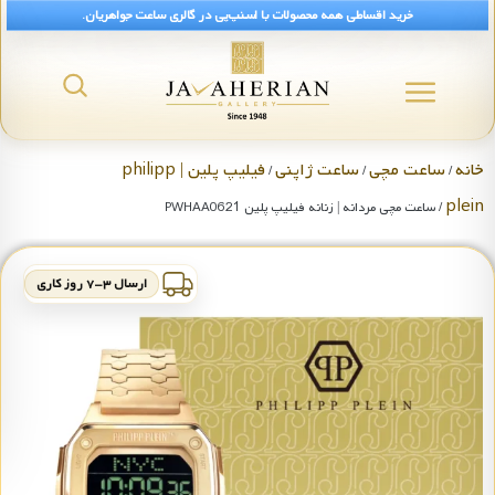
خرید اقساطی همه محصولات با اسنپ‌پی در گالری ساعت جواهریان.
خانه
ساعت مچی
ساعت ژاپنی
فیلیپ پلین | philipp
/
/
/
plein
/ ساعت مچی مردانه | زنانه فیلیپ پلین PWHAA0621
ارسال ۳-۷ روز کاری