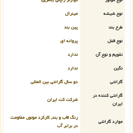
نوع شیشه
مینرال
طرح بند
پین بند
نوع قفل
پروانه ای
تقویم و نوع آن
ندارد
نگین
ندارد
گارانتی
دو سال گارانتی بین المللی
گارانتی کننده در
شرکت کت ایران
ایران
رنگ قاب و بند, کارکرد موتور, مقاومت
موارد گارانتی
در برابر آب