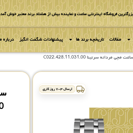
بزرگترین فروشگاه اینترنتی ساعت و نماینده بیش از هشتاد برند معتبر خوش آمدی
مقالات
تاریخچه برند ها
پیشنهادات شگفت انگیز
درباره ما
عت مچی مردانه سرتینا C022.428.11.031.00
ارسال ۳-۷ روز کاری
سا
0