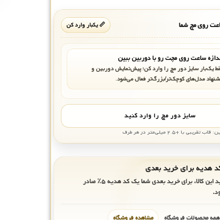
ت روی مچ شما
📏 یکبار وارد کن
دازه ساعت روی مچت رو با دوربین ببین
ط یک‌بار سایز دور مچ را وارد کن؛ پیش‌نمایش دوربین و
شنهاد مدل‌های کوچک‌تر/بزرگ‌تر فعال می‌شود.
سایز دور مچ را وارد کنید
بی با +۲.۵ میلی‌متر در هر طرف
ید این کالا، برای خرید بعدی شما یک کد هدیه
۵٪
صادر
د.
 همه محصولات فروشگاه
مشاهده فروشگاه