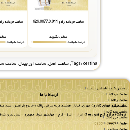
ساعت مردانه رادو 629.0077.3.011
ساعت مردانه رادو 0077.3.013
تماس بگیرید
تماس
درصد شباهت:
درصد شباهت:
certina
Tags:
,
ساعت اصل
,
ساعت اورجینال
,
ساعت سرت
راهنمای خرید اقساطی ساعت
ساعت مردانه
ارتباط با ما
ساعت زنانه
ساعت ست
دفتر مرکزی تهران (اداری):
تهران، خیابان فرشته، مریم شرقی، پلاک ۶۷، برج پارامیس الیت، طبقه 8 واحد 802.
ساعت بچه گانه
فروشگاه مرکزی کرج (شو روم1):
ایران – البرز – کرج – جهانشهر، بلوار جمهوری – نبش بیژن شرقی
ساعت جی شاک
ساعت لاگوست
تلفن :
02634483611
ساعت سیتیزن