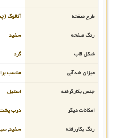
طرح صفحه
آنالوگ (چن
رنگ صفحه
سفید
شکل قاب
گرد
میزان ضدآبی
مناسب برای 
جنس بکارگرفته
استیل
امکانات دیگر
درب پشت 
رنگ بکاررفته
سفید
,
سیل