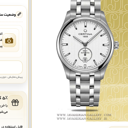
📏
وضعیت ساع
ان
فق
پی
پیش‌نمایش دوربین: قاب تقری
۵٪ کد هدیه برای خرید بعدی
با خر
می‌شو
قابل استفاده در