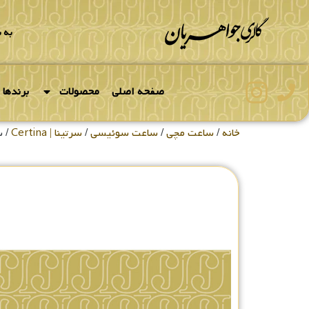
به 
صفحه اصلی
محصولات
برندها
خانه
/
ساعت مچی
/
ساعت سوئیسی
/
سرتینا | Certina
/ سا