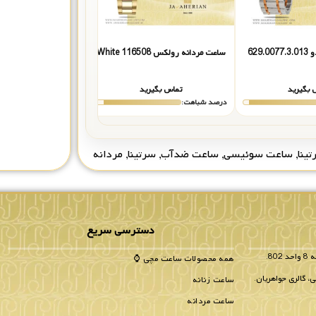
629.
ساعت مردانه رولکس 116508 White
ساعت مردانه رادو 658.0953.3.012
 بگیرید
تماس بگیرید
تماس بگیر
درصد شباهت:
درصد شباهت:
ینا
,
ساعت سوئیسی
,
ساعت ضدآب
,
سرتینا
,
مردانه
دسترسی سریع
همه محصولات ساعت مچی ⌚
، گالری جواهریان.
ساعت زنانه
ساعت مردانه