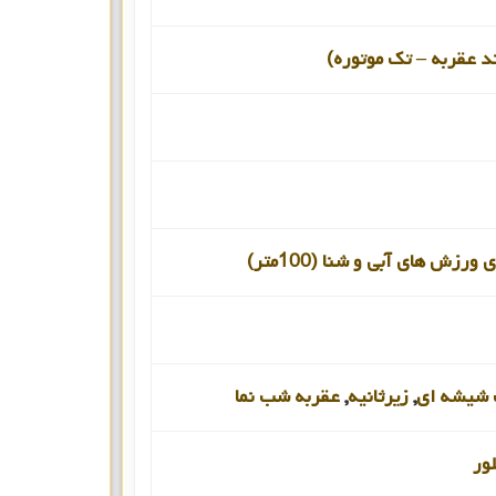
د عقربه – تک موتوره)
ورزش های آبی و شنا (100متر)
شیشه ای
,
زیرثانیه
,
عقربه شب نما
ور