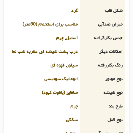
شکل قاب
گرد
میزان ضدآبی
مناسب برای استحمام (50متر)
جنس بکارگرفته
استیل
,
چرم
امکانات دیگر
درب پشت شیشه ای
,
عقربه شب نما
رنگ بکاررفته
سیلور
,
قهوه ای
نوع موتور
اتوماتیک سوئیسی
نوع شیشه
سافایر (یاقوت کبود)
طرح بند
چرم
نوع قفل
سگکی