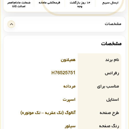
ارسال سریع
۱۴ روز بازگشت
قرعه‌کشی ماهانه
ضمانت مادام‌العمر
وجه
اصالت کالا
مشخصات
مشخصات
نام برند
همیلتون
رفرانس
H76525751
مناسب برای
مردانه
استایل
اسپرت
طرح صفحه
آنالوگ (تک عقربه – تک موتوره)
رنگ صفحه
سیلور