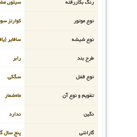
رنگ بکاررفته
سیلور
,
مش
نوع موتور
کوارتز سو
نوع شیشه
سافایر (یا
طرح بند
رابر
نوع قفل
سگکی
تقویم و نوع آن
ماه‌شمار
نگین
ندارد
گارانتی
پنج سال گا