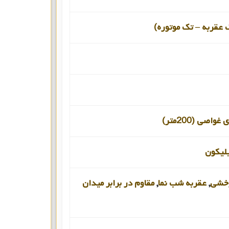
 عقربه – تک موتوره)
اصی (200متر)
لیکون
رخشی
,
عقربه شب نما
,
مقاوم در برابر میدان