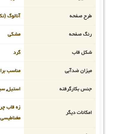
طرح صفحه
آنالوگ (تک
رنگ صفحه
مشکی
شکل قاب
گرد
میزان ضدآبی
مناسب برای غو
جنس بکارگرفته
استیل
,
سی
زه قاب چ
امکانات دیگر
مغناطیسی