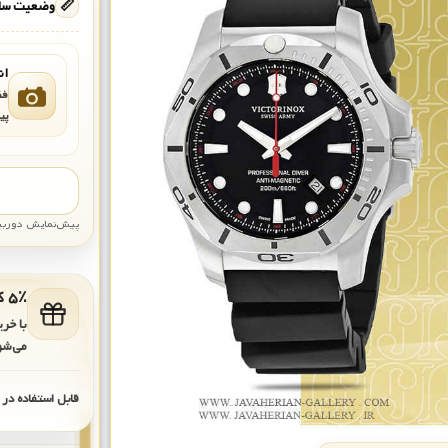
📏
وضعیت ساع
ان
فق
پی
پیش‌نمایش دوربین: قاب تقری
۵٪ کد هدیه برای خرید بعدی
با خر
می‌شو
قابل استفاده در