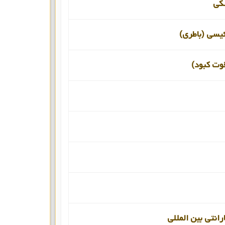
کی
ئیسی (باطری)
قوت کبود)
رانتی بین المللی