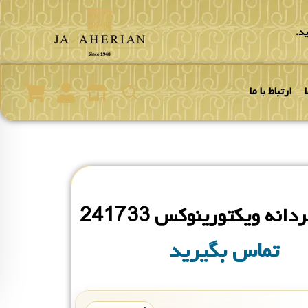
د.
ارتباط با ما
نه ویکتورینوکس 241733
تماس بگیرید