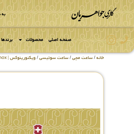
به 
صفحه اصلی
محصولات
برندها
خانه
/
ساعت مچی
/
ساعت سوئیسی
/
ویکتورینوکس | Victorinox