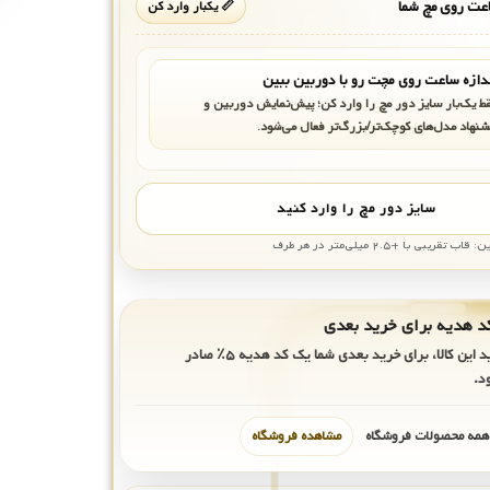
ت روی مچ شما
📏 یکبار وارد کن
دازه ساعت روی مچت رو با دوربین ببین
ط یک‌بار سایز دور مچ را وارد کن؛ پیش‌نمایش دوربین و
شنهاد مدل‌های کوچک‌تر/بزرگ‌تر فعال می‌شود.
سایز دور مچ را وارد کنید
بی با +۲.۵ میلی‌متر در هر طرف
ید این کالا، برای خرید بعدی شما یک کد هدیه
۵٪
صادر
د.
 همه محصولات فروشگاه
مشاهده فروشگاه