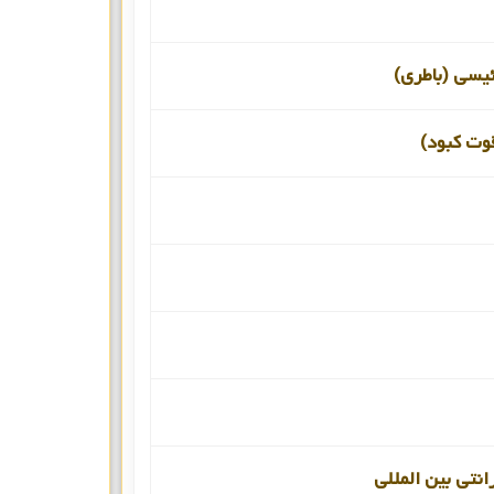
ئیسی (باطری)
قوت کبود)
انتی بین المللی