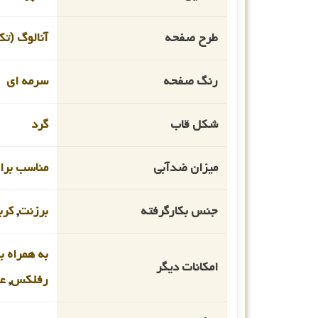
طرح صفحه
آنالوگ (تک
رنگ صفحه
سرمه ای
شکل قاب
گرد
میزان ضدآبی
مناسب برای غو
جنس بکارگرفته
برزنت
,
کرب
به همراه ب
امکانات دیگر
رفلکس
,
عق