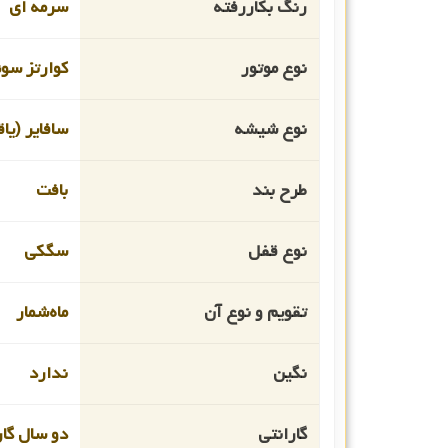
رنگ بکاررفته
سرمه ای
نوع موتور
کوارتز سو
نوع شیشه
سافایر (یا
طرح بند
بافت
نوع قفل
سگکی
تقویم و نوع آن
ماه‌شمار
نگین
ندارد
گارانتی
دو سال گار