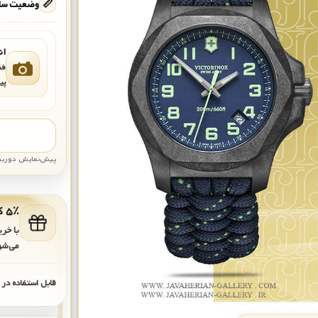
📏
وضعیت ساع
ان
فق
پی
پیش‌نمایش دوربین: قاب تقری
۵٪ کد هدیه برای خرید بعدی
با خر
می‌شو
قابل استفاده در