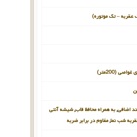
 عقربه – تک موتوره)
اصی (200متر)
ن
ند اضافی
,
به همراه محافظ قاب
,
شیشه آنتی
ربه شب نما
,
مقاوم در برابر ضربه