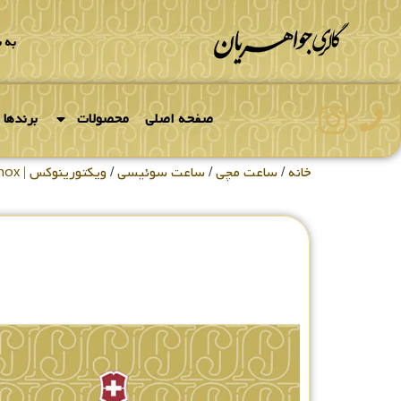
به 
صفحه اصلی
محصولات
برندها
خانه
/
ساعت مچی
/
ساعت سوئیسی
/
ویکتورینوکس | Victorinox