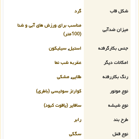
شکل قاب
گرد
مناسب برای ورزش های آبی و شنا
میزان ضدآبی
(100متر)
جنس بکارگرفته
استیل
,
سیلیکون
امکانات دیگر
عقربه شب نما
رنگ بکاررفته
طلایی
,
مشکی
نوع موتور
کوارتز سوئیسی (باطری)
نوع شیشه
سافایر (یاقوت کبود)
طرح بند
رابر
نوع قفل
سگکی