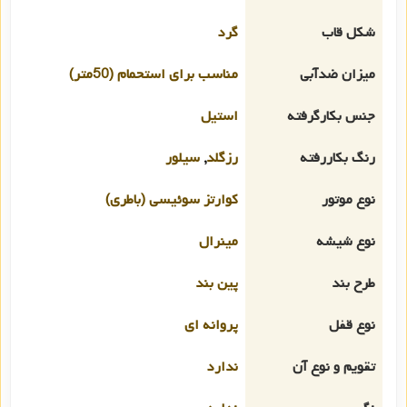
شکل قاب
گرد
میزان ضدآبی
مناسب برای استحمام (50متر)
جنس بکارگرفته
استیل
رنگ بکاررفته
رزگلد
,
سیلور
نوع موتور
کوارتز سوئیسی (باطری)
نوع شیشه
مینرال
طرح بند
پین بند
نوع قفل
پروانه ای
تقویم و نوع آن
ندارد