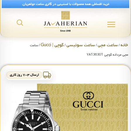
خرید اقساطی همه محصولات با اسنپ‌پی در گالری ساعت جواهریان.
خانه
ساعت مچی
ساعت سوئیسی
گوچی | Gucci
/
/
/
/ ساعت
مچی مردانه گوچی YA136301
ارسال ۳-۷ روز کاری