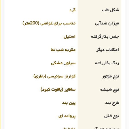
شکل قاب
گرد
میزان ضدآبی
مناسب برای غواصی (200متر)
جنس بکارگرفته
استیل
امکانات دیگر
عقربه شب نما
رنگ بکاررفته
سیلور
,
مشکی
نوع موتور
کوارتز سوئیسی (باطری)
نوع شیشه
سافایر (یاقوت کبود)
طرح بند
پین بند
نوع قفل
پروانه ای