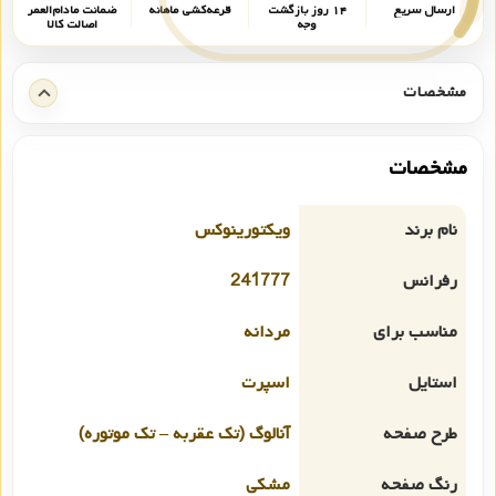
ارسال سریع
۱۴ روز بازگشت
قرعه‌کشی ماهانه
ضمانت مادام‌العمر
وجه
اصالت کالا
مشخصات
مشخصات
نام برند
ویکتورینوکس
رفرانس
241777
مناسب برای
مردانه
استایل
اسپرت
طرح صفحه
آنالوگ (تک عقربه – تک موتوره)
رنگ صفحه
مشکی