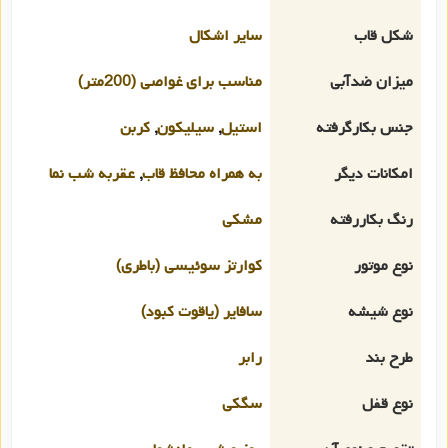
شکل قاب
سایر اشکال
میزان ضدآبی
مناسب برای غواصی (200متر)
جنس بکارگرفته
استیل
,
سیلیکون
,
کربن
امکانات دیگر
به همراه محافظ قاب
,
عقربه شب نما
رنگ بکاررفته
مشکی
نوع موتور
کوارتز سوئیسی (باطری)
نوع شیشه
سافایر (یاقوت کبود)
طرح بند
رابر
نوع قفل
سگکی