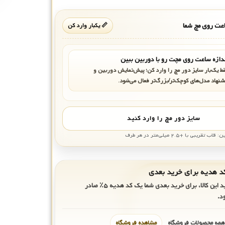
ت روی مچ شما
📏 یکبار وارد کن
دازه ساعت روی مچت رو با دوربین ببین
ط یک‌بار سایز دور مچ را وارد کن؛ پیش‌نمایش دوربین و
شنهاد مدل‌های کوچک‌تر/بزرگ‌تر فعال می‌شود.
سایز دور مچ را وارد کنید
بی با +۲.۵ میلی‌متر در هر طرف
ید این کالا، برای خرید بعدی شما یک کد هدیه
۵٪
صادر
د.
 همه محصولات فروشگاه
مشاهده فروشگاه