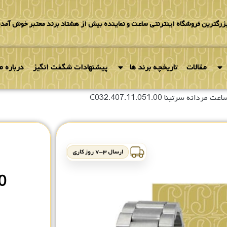
بزرگترین فروشگاه اینترنتی ساعت و نماینده بیش از هشتاد برند معتبر خوش آمدی
مقالات
تاریخچه برند ها
پیشنهادات شگفت انگیز
درباره ما
ت مردانه سرتینا C032.407.11.051.00
ارسال ۳-۷ روز کاری
0