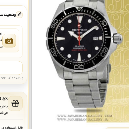
📏
وضعیت ساع
ان
فق
پی
پیش‌نمایش دوربین: قاب تقری
۵٪ کد هدیه برای خرید بعدی
با خر
می‌شو
قابل استفاده در