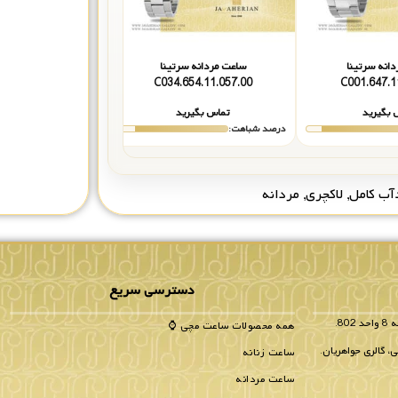
انه سرتینا
ساعت مردانه سرتینا
ساعت مردانه س
47.11.051.02
C034.654.11.057.00
C001.647.1
 بگیرید
تماس بگیرید
تماس بگیر
درصد شباهت:
درصد شباهت:
ب کامل
,
لاکچری
,
مردانه
دسترسی سریع
همه محصولات ساعت مچی ⌚
، گالری جواهریان.
ساعت زنانه
ساعت مردانه