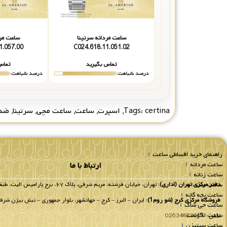
ساعت مردانه سرتینا
ساعت مرد
1.057.00
C024.618.11.051.02
تماس بگیرید
تماس
درصد شباهت:
درصد شباهت:
certina
Tags:
,
اسپرت
,
ساعت
,
ساعت مچی
,
سرتینا
,
ضدآ
راهنمای خرید اقساطی ساعت
ساعت مردانه
ارتباط با ما
ساعت زنانه
ساعت ست
دفتر مرکزی تهران (اداری):
تهران، خیابان فرشته، مریم شرقی، پلاک ۶۷، برج پارامیس الیت، طبقه 8 واحد 802.
ساعت بچه گانه
فروشگاه مرکزی کرج (شو روم1):
ایران – البرز – کرج – جهانشهر، بلوار جمهوری – نبش بیژن شرقی
ساعت جی شاک
ساعت لاگوست
تلفن :
02634483611
ساعت سیتیزن