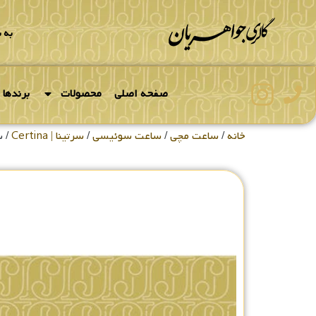
به 
صفحه اصلی
محصولات
برندها
خانه
/
ساعت مچی
/
ساعت سوئیسی
/
سرتینا | Certina
/ ساع