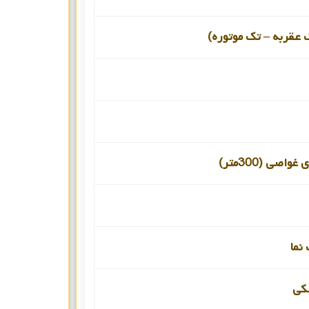
 عقربه – تک موتوره)
اصی (300متر)
نما
کی