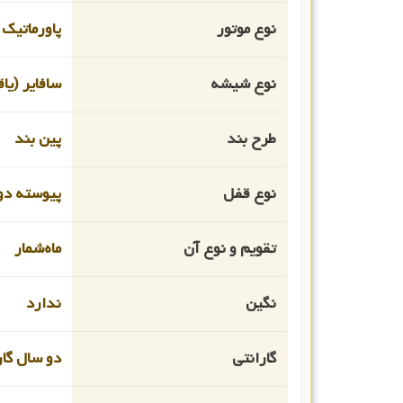
نوع موتور
پاورماتیک
نوع شیشه
سافایر (یا
طرح بند
پین بند
نوع قفل
پیوسته دو
تقویم و نوع آن
ماه‌شمار
نگین
ندارد
گارانتی
دو سال گار