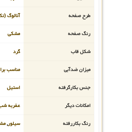
طرح صفحه
آنالوگ (تک
رنگ صفحه
مشکی
شکل قاب
گرد
میزان ضدآبی
مناسب برای غو
جنس بکارگرفته
استیل
امکانات دیگر
عقربه شب 
رنگ بکاررفته
سیلور
,
مش