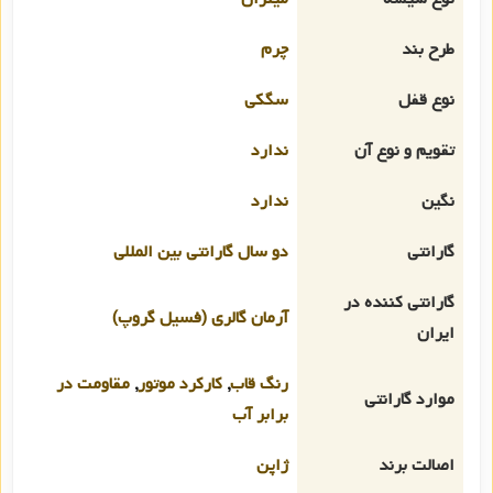
طرح بند
چرم
نوع قفل
سگکی
تقویم و نوع آن
ندارد
نگین
ندارد
گارانتی
دو سال گارانتی بین المللی
گارانتی کننده در
آرمان گالری (فسیل گروپ)
ایران
رنگ قاب
,
کارکرد موتور
,
مقاومت در
موارد گارانتی
برابر آب
اصالت برند
ژاپن