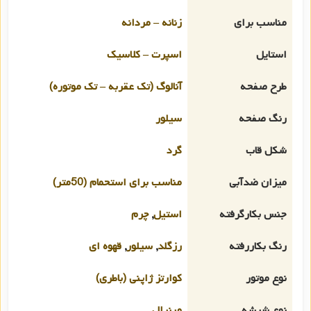
مناسب برای
زنانه – مردانه
استایل
اسپرت – کلاسیک
طرح صفحه
آنالوگ (تک عقربه – تک موتوره)
رنگ صفحه
سیلور
شکل قاب
گرد
میزان ضدآبی
مناسب برای استحمام (50متر)
جنس بکارگرفته
استیل
,
چرم
رنگ بکاررفته
رزگلد
,
سیلور
,
قهوه ای
نوع موتور
کوارتز ژاپنی (باطری)
نوع شیشه
مینرال